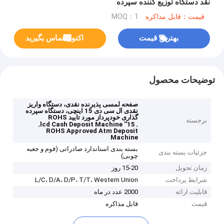
نقد دستگاه توزیع کننده سپرده
قیمت：قابل مذاکره
MOQ：1
بهترین قیمت
اکنون تماس بگیرید
توضیحات محصول
صفحه لمسی پذیرنده نقدی، دستگاه واریز
نقدی ال سی دی 15 اینچی، دستگاه سپرده
گذاری خودپرداز مورد تایید ROHS
برجسته
,
,
15'' lcd Cash Deposit Machine
ROHS Approved Atm Deposit
Machine
بسته بندی استاندارد صادراتی (فوم و جعبه
جزئیات بسته بندی
چوبی)
زمان تحویل
15-20 روز
شرایط پرداخت
L/C، D/A، D/P، T/T، Western Union
قابلیت ارائه
2000 عدد در ماه
قیمت
قابل مذاکره