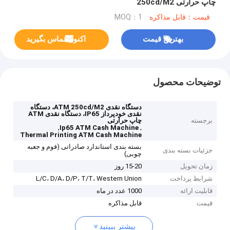
چاپ حرارتی 250cd/M2
قیمت：قابل مذاکره
MOQ：1
بهترین قیمت
اکنون تماس بگیرید
توضیحات محصول
دستگاه نقدی ATM 250cd/M2، دستگاه
نقدی خودپرداز IP65، دستگاه نقدی ATM
برجسته
چاپ حرارتی
,
,
Ip65 ATM Cash Machine
Thermal Printing ATM Cash Machine
بسته بندی استاندارد صادراتی (فوم و جعبه
جزئیات بسته بندی
چوبی)
زمان تحویل
15-20 روز
شرایط پرداخت
L/C، D/A، D/P، T/T، Western Union
قابلیت ارائه
1000 عدد در ماه
قیمت
قابل مذاکره
بیشتر ببینید